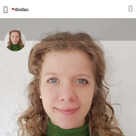
Jennifer Otte
Trauerbegleitung für junge Erwachsene
nach dem Verlust der Eltern
ÜBER
116