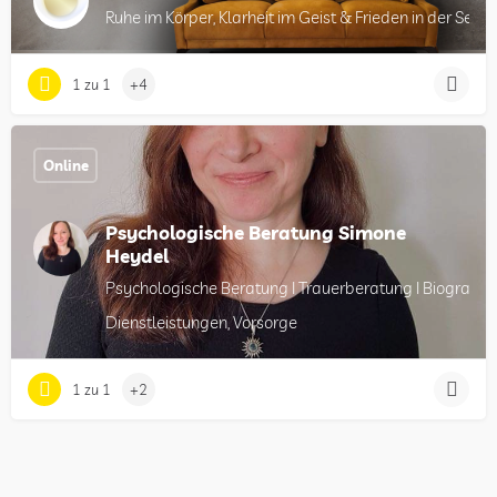
Ruhe im Körper, Klarheit im Geist & Frieden in der Seele
1 zu 1
+4
Online
Psychologische Beratung Simone
Heydel
Psychologische Beratung I Trauerberatung I Biografie
Dienstleistungen, Vorsorge
1 zu 1
+2