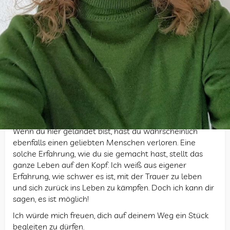
Hallo ich bin Jenny. Trauer und Tod begleiten mich
beinahe mein ganzes Leben lang. Meine Mutter nahm
sich das Leben, als ich sechs Jahre alt war. Mein Vater
starb zehn Jahre später an Krebs.
Ich habe die letzten Jahre damit verbracht, mich zu
fragen, warum mir das alles passiert ist. Heute weiß ich,
dass ich eine Botschaft zu teilen habe und dass Liebe
und Trauer zwei Seiten derselben Medaille sind.
Wenn du hier gelandet bist, hast du wahrscheinlich
ebenfalls einen geliebten Menschen verloren. Eine
solche Erfahrung, wie du sie gemacht hast, stellt das
ganze Leben auf den Kopf. Ich weiß aus eigener
Erfahrung, wie schwer es ist, mit der Trauer zu leben
und sich zurück ins Leben zu kämpfen. Doch ich kann dir
sagen, es ist möglich!
Ich würde mich freuen, dich auf deinem Weg ein Stück
begleiten zu dürfen.