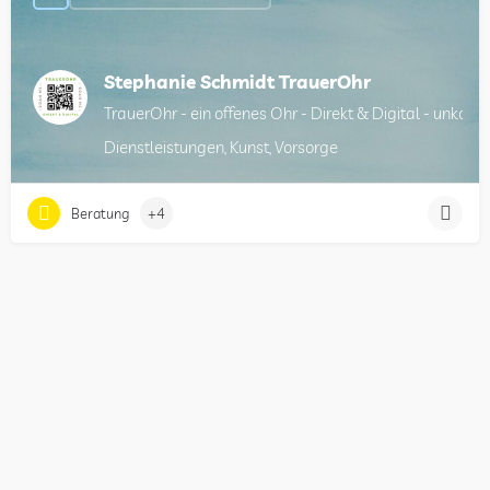
Stephanie Schmidt TrauerOhr
TrauerOhr - ein offenes Ohr - Direkt & Digital - unkonve
Dienstleistungen, Kunst, Vorsorge
Beratung
+4