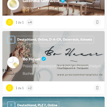
Gabriela Gottwald
Erkennen • Wandeln • Entfalten
1 zu 1
+4
Deutschland, Online, D-A-CH, Österreich, Schweiz
Bo Hauer
Praxis am Marienplatz für Psychotherapie (HeilprG), 
Bücher
1 zu 1
+2
Deutschland, PLZ 7, Online