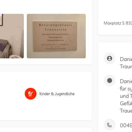
Maxplatz 5, 83
Dani
Trau
Danie
für s
Kinder & Jugendliche
und 
Gefü
Traue
0049