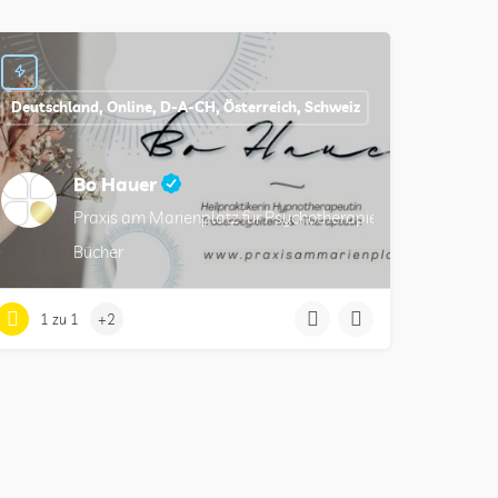
Deutschland, Online, D-A-CH, Österreich, Schweiz
Bo Hauer
Praxis am Marienplatz für Psychotherapie (HeilprG), Körp
Bücher
1 zu 1
+2