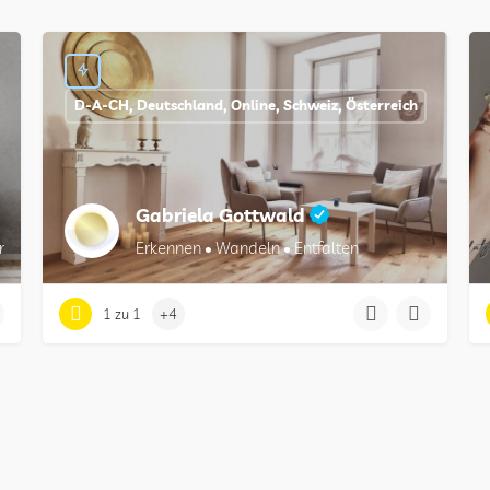
D-A-CH, Deutschland, Online, Schweiz, Österreich
Gabriela Gottwald
n in der Seele
Erkennen • Wandeln • Entfalten
1 zu 1
+4