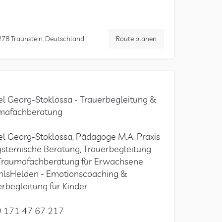
278 Traunstein, Deutschland
Route planen
el Georg-Stoklossa - Trauerbegleitung &
mafachberatung
l Georg-Stoklossa, Pädagoge M.A. Praxis
ystemische Beratung, Trauerbegleitung
Traumafachberatung für Erwachsene
hlsHelden - Emotionscoaching &
rbegleitung für Kinder
 171 47 67 217