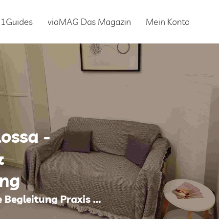
01Guides
viaMAG Das Magazin
Mein Konto
ossa -
&
ng
Systemische und traumasensible Begleitung Praxis für Kinder und Erwachsene