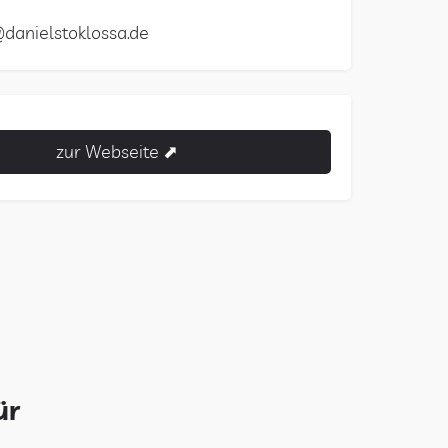
danielstoklossa.de
zur Webseite ⬈
ür